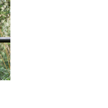
Certificadas por Harvard Medical School e
Entrenadoras físicas con más de 15 años
AFAA (USA) y expertas en entrenamien
deportiva.
Coaches de celebridades , Pioneras e
Colombia.
Creadoras del método Fun2fit con miles de
alumnos en línea en más de 21 países.
Autoras de 4 libros