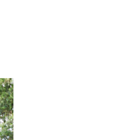
CONOCE A TUS E
Marcela Barajas
@marce2fit