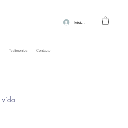
Iniciar sesión
s
Testimonios
Contacto
imnasio virtual
 vida