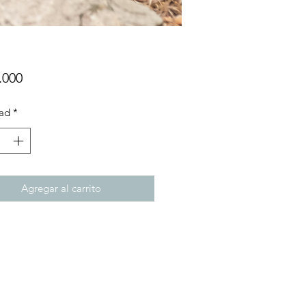
Precio
.000
ad
*
Agregar al carrito